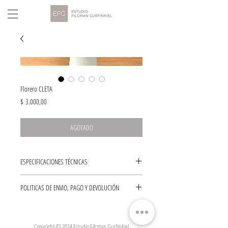
Florero CLETA
Precio
$ 3.000,00
AGOTADO
ESPECIFICACIONES TÉCNICAS
DIMENSIONES
POLITICAS DE ENVIO, PAGO Y DEVOLUCIÓN
Grande
Altura: 25 cm
ENVÍOS
Chico
--> El envío de este producto puede verse
Altura: 20 cm
Copyright © 2024 Estudio Filcman Gurfinkiel
demorado y tardar hasta 15 dias