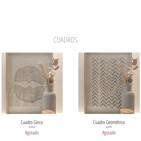
CUADROS
Cuadro Ginco
Cuadro Geométrico
Vista rápida
Vista rápida
Agotado
Agotado