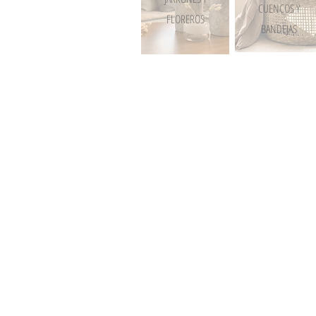
CUENCOS Y
F
LOREROS
BANDEJAS